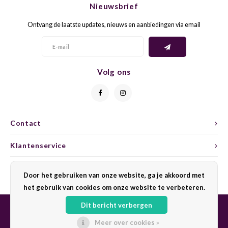
Nieuwsbrief
CAP CLASSIQUE
DESSERTWIJNEN
ARMAGNAC
AIRÈN
GROP
BLAU
Ontvang de laatste updates, nieuws en aanbiedingen via email
ALCOHOLVRIJ MOUSSEREND
CALVADOS
ARIN
MALB
BLAU
OVERIG MOUSSEREND
LIMONCELLO
ARNEI
MARZ
BOBA
Volg ons
LIKEUREN
ATHIR
MERL
BONA
OVERIG GEDISTILLEERD
AUXE
MONA
CABE
Contact
ALCOHOLVRIJ
BOMB
MOUR
CABE
Klantenservice
CABE
PINOT
CABE
Mijn account
Door het gebruiken van onze website, ga je akkoord met
CATA
PINOT
CANA
het gebruik van cookies om onze website te verbeteren.
Dit bericht verbergen
CHAR
SANG
CARM
Meer over cookies »
© Copyright 2026 Sharing Wine - Powered by
Lightspeed
- Theme by