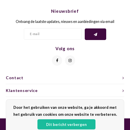
CHEN
SYRA
CARI
Nieuwsbrief
CLAIR
TEMP
CINS
Ontvang de laatste updates, nieuws en aanbiedingen via email
COLO
TIBO
CORV
CORT
TOUR
CORV
Volg ons
ELBLI
ZWEI
DOLC
FALA
BOBA
DORN
Contact
FIAN
XINO
FRÜH
Klantenservice
FIAN
RABO
GAMA
Mijn account
Door het gebruiken van onze website, ga je akkoord met
het gebruik van cookies om onze website te verbeteren.
FONT
Nebbi
GARN
Dit bericht verbergen
GARG
GRAC