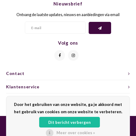
Nieuwsbrief
CAP CLASSIQUE
DESSERTWIJNEN
ARMAGNAC
AIRÈN
GROP
BLAU
Ontvang de laatste updates, nieuws en aanbiedingen via email
ALCOHOLVRIJ MOUSSEREND
CALVADOS
ARIN
MALB
BLAU
OVERIG MOUSSEREND
LIMONCELLO
ARNEI
MARZ
BOBA
Volg ons
LIKEUREN
ATHIR
MERL
BONA
OVERIG GEDISTILLEERD
AUXE
MONA
CABE
Contact
ALCOHOLVRIJ
BOMB
MOUR
CABE
Klantenservice
CABE
PINOT
CABE
Mijn account
Door het gebruiken van onze website, ga je akkoord met
CATA
PINOT
CANA
het gebruik van cookies om onze website te verbeteren.
Dit bericht verbergen
CHAR
SANG
CARM
Meer over cookies »
© Copyright 2026 Sharing Wine - Powered by
Lightspeed
- Theme by