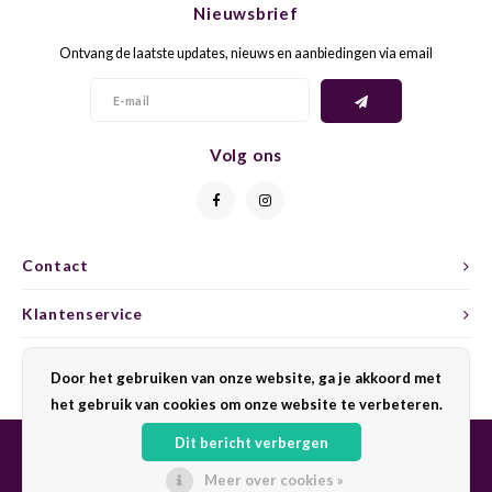
Nieuwsbrief
CAP CLASSIQUE
DESSERTWIJNEN
ARMAGNAC
AIRÈN
GROP
BLAU
Ontvang de laatste updates, nieuws en aanbiedingen via email
ALCOHOLVRIJ MOUSSEREND
CALVADOS
ARIN
MALB
BLAU
OVERIG MOUSSEREND
LIMONCELLO
ARNEI
MARZ
BOBA
Volg ons
LIKEUREN
ATHIR
MERL
BONA
OVERIG GEDISTILLEERD
AUXE
MONA
CABE
Contact
ALCOHOLVRIJ
BOMB
MOUR
CABE
Klantenservice
CABE
PINOT
CABE
Mijn account
Door het gebruiken van onze website, ga je akkoord met
CATA
PINOT
CANA
het gebruik van cookies om onze website te verbeteren.
Dit bericht verbergen
CHAR
SANG
CARM
Meer over cookies »
© Copyright 2026 Sharing Wine - Powered by
Lightspeed
- Theme by