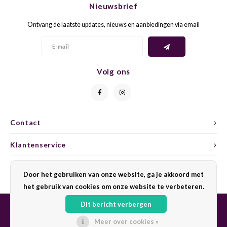
Nieuwsbrief
CAP CLASSIQUE
DESSERTWIJNEN
ARMAGNAC
AIRÈN
GROP
BLAU
Ontvang de laatste updates, nieuws en aanbiedingen via email
ALCOHOLVRIJ MOUSSEREND
CALVADOS
ARIN
MALB
BLAU
OVERIG MOUSSEREND
LIMONCELLO
ARNEI
MARZ
BOBA
Volg ons
LIKEUREN
ATHIR
MERL
BONA
OVERIG GEDISTILLEERD
AUXE
MONA
CABE
Contact
ALCOHOLVRIJ
BOMB
MOUR
CABE
Klantenservice
CABE
PINOT
CABE
Mijn account
Door het gebruiken van onze website, ga je akkoord met
CATA
PINOT
CANA
het gebruik van cookies om onze website te verbeteren.
Dit bericht verbergen
CHAR
SANG
CARM
Meer over cookies »
© Copyright 2026 Sharing Wine - Powered by
Lightspeed
- Theme by