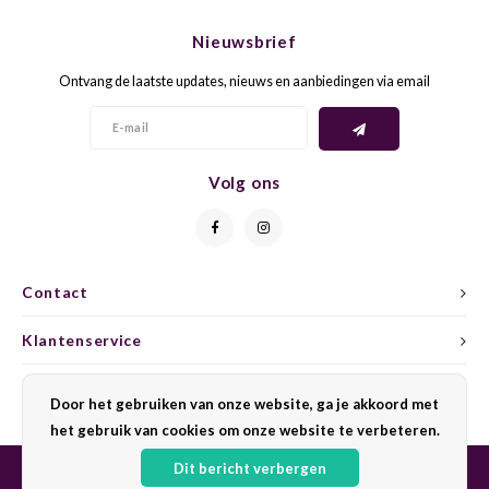
CHEN
SYRA
CARI
Nieuwsbrief
CLAIR
TEMP
CINS
Ontvang de laatste updates, nieuws en aanbiedingen via email
COLO
TIBO
CORV
CORT
TOUR
CORV
Volg ons
ELBLI
ZWEI
DOLC
FALA
BOBA
DORN
Contact
FIAN
XINO
FRÜH
Klantenservice
FIAN
RABO
GAMA
Mijn account
Door het gebruiken van onze website, ga je akkoord met
het gebruik van cookies om onze website te verbeteren.
FONT
Nebbi
GARN
Dit bericht verbergen
GARG
GRAC