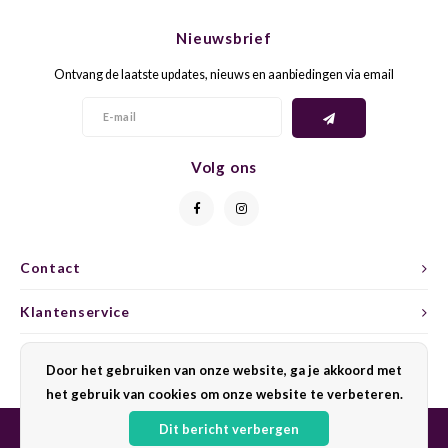
CHEN
SYRA
CARI
Nieuwsbrief
CLAIR
TEMP
CINS
Ontvang de laatste updates, nieuws en aanbiedingen via email
COLO
TIBO
CORV
CORT
TOUR
CORV
Volg ons
ELBLI
ZWEI
DOLC
FALA
BOBA
DORN
Contact
FIAN
XINO
FRÜH
Klantenservice
FIAN
RABO
GAMA
Mijn account
Door het gebruiken van onze website, ga je akkoord met
het gebruik van cookies om onze website te verbeteren.
FONT
Nebbi
GARN
Dit bericht verbergen
GARG
GRAC