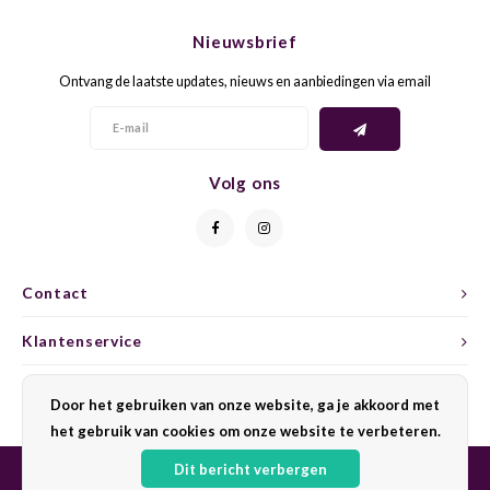
CHEN
SYRA
CARI
Nieuwsbrief
CLAIR
TEMP
CINS
Ontvang de laatste updates, nieuws en aanbiedingen via email
COLO
TIBO
CORV
CORT
TOUR
CORV
Volg ons
ELBLI
ZWEI
DOLC
FALA
BOBA
DORN
Contact
FIAN
XINO
FRÜH
Klantenservice
FIAN
RABO
GAMA
Mijn account
Door het gebruiken van onze website, ga je akkoord met
het gebruik van cookies om onze website te verbeteren.
FONT
Nebbi
GARN
Dit bericht verbergen
GARG
GRAC