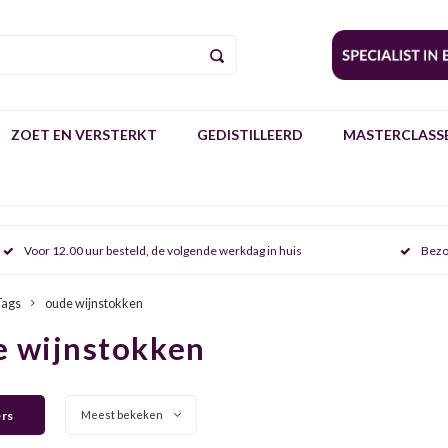
ZOET EN VERSTERKT
GEDISTILLEERD
MASTERCLASSE
Voor 12.00 uur besteld, de volgende werkdag in huis
Bezo
Tags
oude wijnstokken
e wijnstokken
ers
Meest bekeken