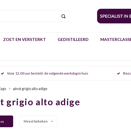
ZOET EN VERSTERKT
GEDISTILLEERD
MASTERCLASSE
Voor 12.00 uur besteld, de volgende werkdag in huis
Bezo
Tags
pinot grigio alto adige
t grigio alto adige
ers
Meest bekeken