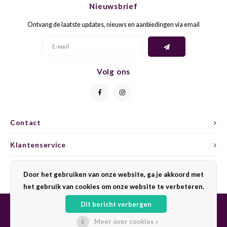
Nieuwsbrief
CAP CLASSIQUE
DESSERTWIJNEN
ARMAGNAC
AIRÈN
GROP
BLAU
Ontvang de laatste updates, nieuws en aanbiedingen via email
ALCOHOLVRIJ MOUSSEREND
CALVADOS
ARIN
MALB
BLAU
OVERIG MOUSSEREND
LIMONCELLO
ARNEI
MARZ
BOBA
Volg ons
LIKEUREN
ATHIR
MERL
BONA
OVERIG GEDISTILLEERD
AUXE
MONA
CABE
Contact
ALCOHOLVRIJ
BOMB
MOUR
CABE
Klantenservice
CABE
PINOT
CABE
Mijn account
Door het gebruiken van onze website, ga je akkoord met
CATA
PINOT
CANA
het gebruik van cookies om onze website te verbeteren.
Dit bericht verbergen
CHAR
SANG
CARM
Meer over cookies »
© Copyright 2026 Sharing Wine - Powered by
Lightspeed
- Theme by