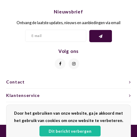
CHEN
SYRA
CARI
Nieuwsbrief
CLAIR
TEMP
CINS
Ontvang de laatste updates, nieuws en aanbiedingen via email
COLO
TIBO
CORV
CORT
TOUR
CORV
Volg ons
ELBLI
ZWEI
DOLC
FALA
BOBA
DORN
Contact
FIAN
XINO
FRÜH
Klantenservice
FIAN
RABO
GAMA
Mijn account
Door het gebruiken van onze website, ga je akkoord met
het gebruik van cookies om onze website te verbeteren.
FONT
Nebbi
GARN
Dit bericht verbergen
GARG
GRAC