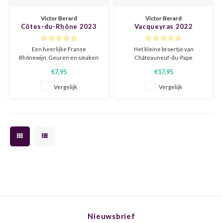
CHEN
SYRA
CARI
Victor Berard
Victor Berard
Côtes-du-Rhône 2023
Vacqueyras 2022
CLAIR
TEMP
CINS
Een heerlijke Franse
Het kleine broertje van
COLO
TIBO
CORV
Rhônewijn. Geuren en smaken
Châteauneuf-du-Pape
van zwart en rood fruit, kruidig,
Een krachtige, zwoele rode wijn
€7,95
€17,95
Een zachte textuur en
van Grenache, Syrah en
CORT
TOUR
CORV
aangename tannines.
Mourvèdre.
Vergelijk
Vergelijk
ELBLI
ZWEI
DOLC
FALA
BOBA
DORN
FIAN
XINO
FRÜH
FIAN
RABO
GAMA
FONT
Nebbi
GARN
Nieuwsbrief
GARG
GRAC