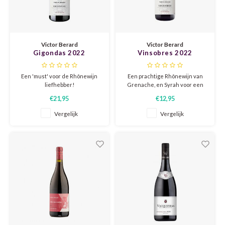
CAP CLASSIQUE
DESSERTWIJNEN
ARMAGNAC
AIRÈN
GROP
BLAU
ALCOHOLVRIJ MOUSSEREND
CALVADOS
ARIN
MALB
BLAU
Victor Berard
Victor Berard
Gigondas 2022
Vinsobres 2022
OVERIG MOUSSEREND
LIMONCELLO
ARNEI
MARZ
BOBA
Een 'must' voor de Rhônewijn
Een prachtige Rhônewijn van
LIKEUREN
ATHIR
MERL
BONA
liefhebber!
Grenache, en Syrah voor een
Een krachtige, zwoele rode wijn
fantastische prijs.
€21,95
€12,95
van Grenache, Syrah en
OVERIG GEDISTILLEERD
AUXE
MONA
CABE
Mourvèdre.
Vergelijk
Vergelijk
ALCOHOLVRIJ
BOMB
MOUR
CABE
CABE
PINOT
CABE
CATA
PINOT
CANA
CHAR
SANG
CARM