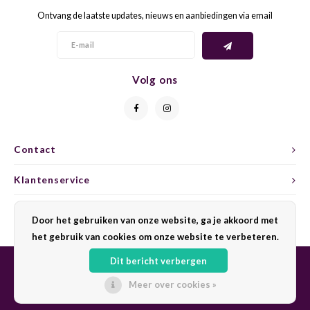
Ontvang de laatste updates, nieuws en aanbiedingen via email
GELB
GREN
GEWÜ
GROP
Volg ons
GODE
JAEN
GRAU
LAGRE
Contact
GREC
LEMB
Klantenservice
GRECO
MALB
Mijn account
Door het gebruiken van onze website, ga je akkoord met
het gebruik van cookies om onze website te verbeteren.
GREN
MARS
Dit bericht verbergen
GRILL
MARZ
Meer over cookies »
© Copyright 2026 Sharing Wine - Powered by
Lightspeed
- Theme by
Shopmonkey
GRÜNE
MENC