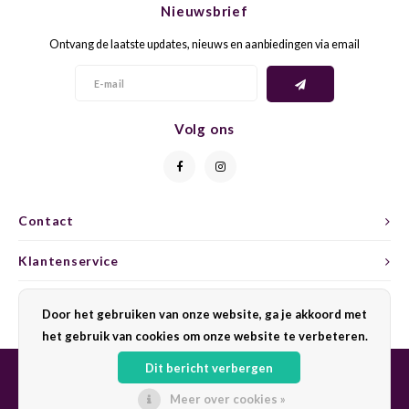
Nieuwsbrief
CAP CLASSIQUE
DESSERTWIJNEN
ARMAGNAC
AIRÈN
GROP
BLAU
Ontvang de laatste updates, nieuws en aanbiedingen via email
ALCOHOLVRIJ MOUSSEREND
CALVADOS
ARIN
MALB
BLAU
OVERIG MOUSSEREND
LIMONCELLO
ARNEI
MARZ
BOBA
Volg ons
LIKEUREN
ATHIR
MERL
BONA
OVERIG GEDISTILLEERD
AUXE
MONA
CABE
Contact
ALCOHOLVRIJ
BOMB
MOUR
CABE
Klantenservice
CABE
PINOT
CABE
Mijn account
Door het gebruiken van onze website, ga je akkoord met
CATA
PINOT
CANA
het gebruik van cookies om onze website te verbeteren.
Dit bericht verbergen
CHAR
SANG
CARM
Meer over cookies »
© Copyright 2026 Sharing Wine - Powered by
Lightspeed
- Theme by