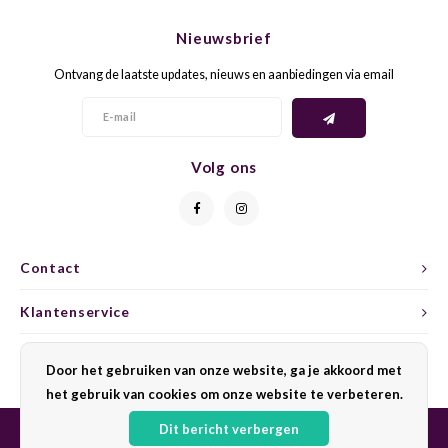
CHEN
SYRA
CARI
Nieuwsbrief
CLAIR
TEMP
CINS
Ontvang de laatste updates, nieuws en aanbiedingen via email
COLO
TIBO
CORV
CORT
TOUR
CORV
Volg ons
ELBLI
ZWEI
DOLC
FALA
BOBA
DORN
Contact
FIAN
XINO
FRÜH
Klantenservice
FIAN
RABO
GAMA
Mijn account
Door het gebruiken van onze website, ga je akkoord met
het gebruik van cookies om onze website te verbeteren.
FONT
Nebbi
GARN
Dit bericht verbergen
GARG
GRAC