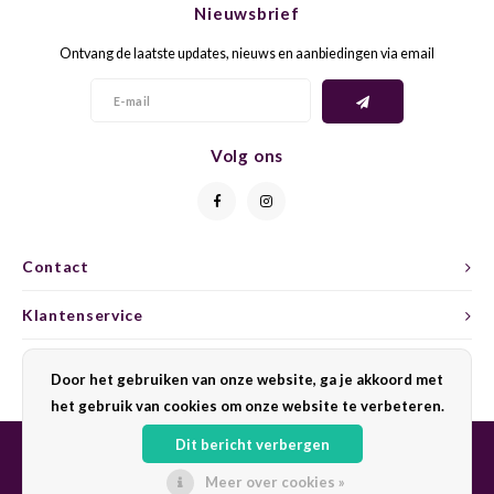
Nieuwsbrief
CAP CLASSIQUE
DESSERTWIJNEN
ARMAGNAC
AIRÈN
GROP
BLAU
Ontvang de laatste updates, nieuws en aanbiedingen via email
ALCOHOLVRIJ MOUSSEREND
CALVADOS
ARIN
MALB
BLAU
OVERIG MOUSSEREND
LIMONCELLO
ARNEI
MARZ
BOBA
Volg ons
LIKEUREN
ATHIR
MERL
BONA
OVERIG GEDISTILLEERD
AUXE
MONA
CABE
Contact
ALCOHOLVRIJ
BOMB
MOUR
CABE
Klantenservice
CABE
PINOT
CABE
Mijn account
Door het gebruiken van onze website, ga je akkoord met
CATA
PINOT
CANA
het gebruik van cookies om onze website te verbeteren.
Dit bericht verbergen
CHAR
SANG
CARM
Meer over cookies »
© Copyright 2026 Sharing Wine - Powered by
Lightspeed
- Theme by