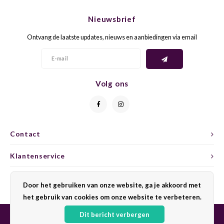
CHEN
SYRA
CARI
Nieuwsbrief
CLAIR
TEMP
CINS
Ontvang de laatste updates, nieuws en aanbiedingen via email
COLO
TIBO
CORV
CORT
TOUR
CORV
Volg ons
ELBLI
ZWEI
DOLC
FALA
BOBA
DORN
Contact
FIAN
XINO
FRÜH
Klantenservice
FIAN
RABO
GAMA
Mijn account
Door het gebruiken van onze website, ga je akkoord met
het gebruik van cookies om onze website te verbeteren.
FONT
Nebbi
GARN
Dit bericht verbergen
GARG
GRAC