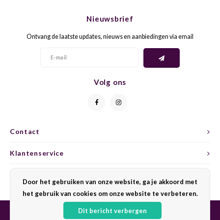
CHEN
SYRA
CARI
Nieuwsbrief
CLAIR
TEMP
CINS
Ontvang de laatste updates, nieuws en aanbiedingen via email
COLO
TIBO
CORV
CORT
TOUR
CORV
Volg ons
ELBLI
ZWEI
DOLC
FALA
BOBA
DORN
Contact
FIAN
XINO
FRÜH
Klantenservice
FIAN
RABO
GAMA
Mijn account
Door het gebruiken van onze website, ga je akkoord met
het gebruik van cookies om onze website te verbeteren.
FONT
Nebbi
GARN
Dit bericht verbergen
GARG
GRAC