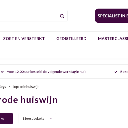
ZOET EN VERSTERKT
GEDISTILLEERD
MASTERCLASSE
Voor 12.00 uur besteld, de volgende werkdag in huis
Bezo
Tags
top rode huiswijn
rode huiswijn
ers
Meest bekeken