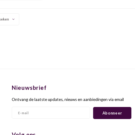
eze wijn als huisbubbel
schonk.
keken
Nieuwsbrief
Ontvang de laatste updates, nieuws en aanbiedingen via email
Abonneer
Volg ons