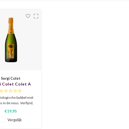
Sergi Colet
i Colet Colet A
Priori 2022
 biologische bubbel met
rus in de neus. Verfijnd,
oog, brede smaak met
€19,95
ch fruit en een goede
 Zo bijzonder dat het
Vergelijk
eroemde restaurant El