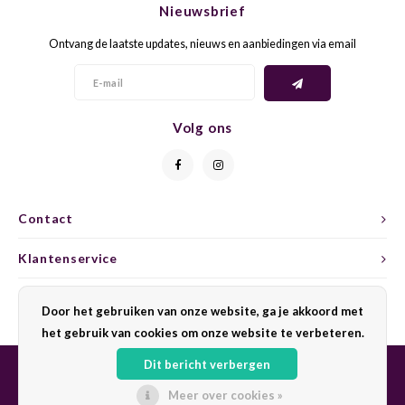
Nieuwsbrief
CAP CLASSIQUE
DESSERTWIJNEN
ARMAGNAC
AIRÈN
GROP
BLAU
Ontvang de laatste updates, nieuws en aanbiedingen via email
ALCOHOLVRIJ MOUSSEREND
CALVADOS
ARIN
MALB
BLAU
OVERIG MOUSSEREND
LIMONCELLO
ARNEI
MARZ
BOBA
Volg ons
LIKEUREN
ATHIR
MERL
BONA
OVERIG GEDISTILLEERD
AUXE
MONA
CABE
Contact
ALCOHOLVRIJ
BOMB
MOUR
CABE
Klantenservice
CABE
PINOT
CABE
Mijn account
Door het gebruiken van onze website, ga je akkoord met
CATA
PINOT
CANA
het gebruik van cookies om onze website te verbeteren.
Dit bericht verbergen
CHAR
SANG
CARM
Meer over cookies »
© Copyright 2026 Sharing Wine - Powered by
Lightspeed
- Theme by