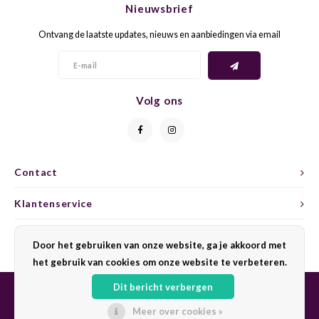
Nieuwsbrief
CAP CLASSIQUE
DESSERTWIJNEN
ARMAGNAC
AIRÈN
GROP
BLAU
Ontvang de laatste updates, nieuws en aanbiedingen via email
ALCOHOLVRIJ MOUSSEREND
CALVADOS
ARIN
MALB
BLAU
OVERIG MOUSSEREND
LIMONCELLO
ARNEI
MARZ
BOBA
Volg ons
LIKEUREN
ATHIR
MERL
BONA
OVERIG GEDISTILLEERD
AUXE
MONA
CABE
Contact
ALCOHOLVRIJ
BOMB
MOUR
CABE
Klantenservice
CABE
PINOT
CABE
Mijn account
Door het gebruiken van onze website, ga je akkoord met
CATA
PINOT
CANA
het gebruik van cookies om onze website te verbeteren.
Dit bericht verbergen
CHAR
SANG
CARM
Meer over cookies »
© Copyright 2026 Sharing Wine - Powered by
Lightspeed
- Theme by