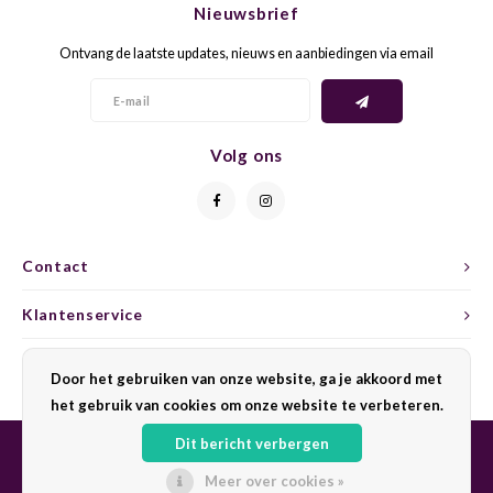
Nieuwsbrief
CAP CLASSIQUE
DESSERTWIJNEN
ARMAGNAC
AIRÈN
GROP
BLAU
Ontvang de laatste updates, nieuws en aanbiedingen via email
ALCOHOLVRIJ MOUSSEREND
CALVADOS
ARIN
MALB
BLAU
OVERIG MOUSSEREND
LIMONCELLO
ARNEI
MARZ
BOBA
Volg ons
LIKEUREN
ATHIR
MERL
BONA
OVERIG GEDISTILLEERD
AUXE
MONA
CABE
Contact
ALCOHOLVRIJ
BOMB
MOUR
CABE
Klantenservice
CABE
PINOT
CABE
Mijn account
Door het gebruiken van onze website, ga je akkoord met
CATA
PINOT
CANA
het gebruik van cookies om onze website te verbeteren.
Dit bericht verbergen
CHAR
SANG
CARM
Meer over cookies »
© Copyright 2026 Sharing Wine - Powered by
Lightspeed
- Theme by