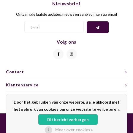
Nieuwsbrief
CAP CLASSIQUE
DESSERTWIJNEN
ARMAGNAC
AIRÈN
GROP
BLAU
Ontvang de laatste updates, nieuws en aanbiedingen via email
ALCOHOLVRIJ MOUSSEREND
CALVADOS
ARIN
MALB
BLAU
OVERIG MOUSSEREND
LIMONCELLO
ARNEI
MARZ
BOBA
Volg ons
LIKEUREN
ATHIR
MERL
BONA
OVERIG GEDISTILLEERD
AUXE
MONA
CABE
Contact
ALCOHOLVRIJ
BOMB
MOUR
CABE
Klantenservice
CABE
PINOT
CABE
Mijn account
Door het gebruiken van onze website, ga je akkoord met
CATA
PINOT
CANA
het gebruik van cookies om onze website te verbeteren.
Dit bericht verbergen
CHAR
SANG
CARM
Meer over cookies »
© Copyright 2026 Sharing Wine - Powered by
Lightspeed
- Theme by