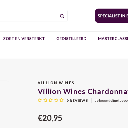
ZOET EN VERSTERKT
GEDISTILLEERD
MASTERCLASSE
VILLION WINES
Villion Wines Chardonn
0
REVIEWS
Je beoordeling toev
€20,95