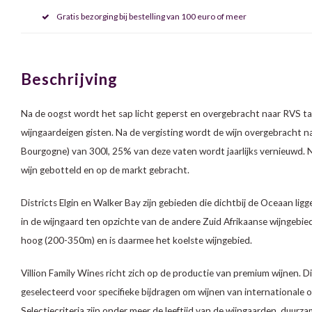
Gratis bezorging bij bestelling van 100 euro of meer
Beschrijving
Na de oogst wordt het sap licht geperst en overgebracht naar RVS ta
wijngaardeigen gisten. Na de vergisting wordt de wijn overgebracht na
Bourgogne) van 300l, 25% van deze vaten wordt jaarlijks vernieuwd. 
wijn gebotteld en op de markt gebracht.
Districts Elgin en Walker Bay zijn gebieden die dichtbij de Oceaan lig
in de wijngaard ten opzichte van de andere Zuid Afrikaanse wijngebiede
hoog (200-350m) en is daarmee het koelste wijngebied.
Villion Family Wines richt zich op de productie van premium wijnen. 
geselecteerd voor specifieke bijdragen om wijnen van internationale 
Selectiecriteria zijn onder meer de leeftijd van de wijngaarden, duurz