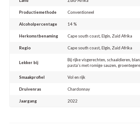
Land
Zuid-Afrika
Productiemethode
Conventioneel
Alcoholpercentage
14 %
Herkomstbenaming
Cape south coast, Elgin, Zuid Afrika
Regio
Cape south coast, Elgin, Zuid Afrika
Bij rijke visgerechten, schaaldieren, blan
Lekker bij
pasta’s met romige sauzen, groentegere
Smaakprofiel
Vol en rijk
Druivenras
Chardonnay
Jaargang
2022