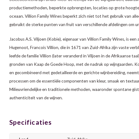
productiemethoden, beperkte opbrengsten, locaties op grote hoogte, 
oceaan. Villion Family Wines beperkt zich niet tot het gebruik van alle
gebruikt de sterke punten van fruit van verschillende afdelingen om uni
Jacobus A.S. Viljoen (Kobie), eigenaar van Villion Family Wines, is ee
Hugenoot, Francois Villion, die in 1671 van Zuid-Afrika zijn vaste ver
leefde de familie Villion (later veranderd in Viljoen in de Afrikaanse 
gronden van Kaap de Goede Hoop, met de nadruk op wijngaarden. Kobie
en gecombineerd met gedetailleerde en gerichte wijnbereiding, neemt
processen om de essentiële componenten van kleur, smaak en textuur i
Milieuvriendelijke en traditionele methoden, waaronder spontane gisti
authenticiteit van de wijnen.
Specificaties