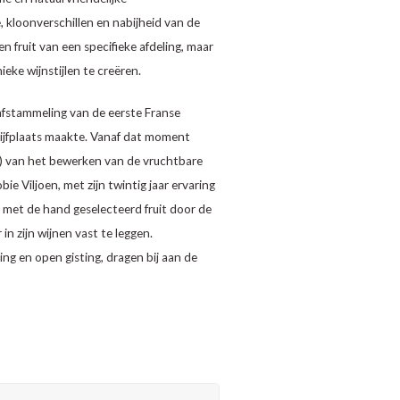
kloonverschillen en nabijheid van de
en fruit van een specifieke afdeling, maar
eke wijnstijlen te creëren.
n afstammeling van de eerste Franse
blijfplaats maakte. Vanaf dat moment
taal) van het bewerken van de vruchtbare
 Viljoen, met zijn twintig jaar ervaring
 met de hand geselecteerd fruit door de
n zijn wijnen vast te leggen.
ng en open gisting, dragen bij aan de