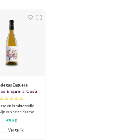
degas Enguera
as Enguera Casa
ch Verdil 2025
isse en karaktervolle
wijn van de zeldzame
ruif. Boordevol citrus,
€9,50
appel en bloemen, met
vendige zuurgraad en
Vergelijk
jnde mineraliteit. De