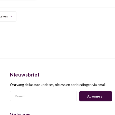
te keuze voor zonnige
sen, visgerechten en
 mediterrane keuken.
keken
Nieuwsbrief
Ontvang de laatste updates, nieuws en aanbiedingen via email
Abonneer
Volg ons