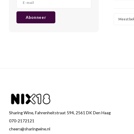
perfec
terras
lichte
Abonneer
Meest be
Sharing Wine, Fahrenheitstraat 594, 2561 DK Den Haag
070-2172121
cheers@sharingwine.nl