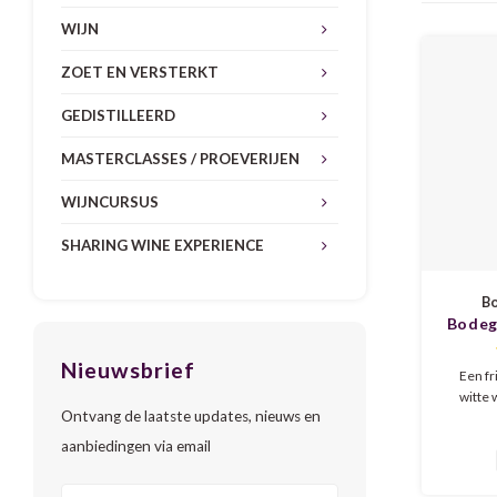
WIJN
ZOET EN VERSTERKT
GEDISTILLEERD
MASTERCLASSES / PROEVERIJEN
WIJNCURSUS
SHARING WINE EXPERIENCE
Bo
Bodeg
Llu
Nieuwsbrief
Een fr
witte 
Ontvang de laatste updates, nieuws en
Verdil-d
groene 
aanbiedingen via email
een le
verfi