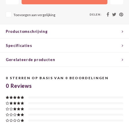
CHEN
SYRA
CARI
DELEN:
Toevoegen aan vergelijking
CLAIR
TEMP
CINS
COLO
TIBO
CORV
Productomschrijving
CORT
TOUR
CORV
Specificaties
ELBLI
ZWEI
DOLC
Gerelateerde producten
FALA
BOBA
DORN
0
STERREN OP BASIS VAN
0
BEOORDELINGEN
0
Reviews
FIAN
XINO
FRÜH
FIAN
RABO
GAMA
FONT
Nebbi
GARN
GARG
GRAC