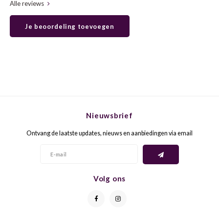
Alle reviews
GELB
GREN
Je beoordeling toevoegen
GEWÜ
GROP
GODE
JAEN
GRAU
LAGRE
Nieuwsbrief
GREC
LEMB
Ontvang de laatste updates, nieuws en aanbiedingen via email
GRECO
MALB
GREN
MARS
Volg ons
GRILL
MARZ
GRÜNE
MENC