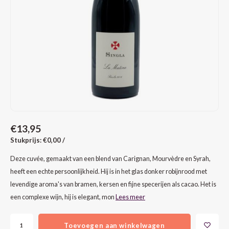
CAP CLASSIQUE
DESSERTWIJNEN
ARMAGNAC
AIRÈN
GROP
BLAU
ALCOHOLVRIJ MOUSSEREND
CALVADOS
ARIN
MALB
BLAU
OVERIG MOUSSEREND
LIMONCELLO
ARNEI
MARZ
BOBA
LIKEUREN
ATHIR
MERL
BONA
OVERIG GEDISTILLEERD
AUXE
MONA
CABE
€13,95
ALCOHOLVRIJ
BOMB
MOUR
CABE
Stukprijs: €0,00 /
CABE
PINOT
CABE
Deze cuvée, gemaakt van een blend van Carignan, Mourvèdre en Syrah,
heeft een echte persoonlijkheid. Hij is in het glas donker robijnrood met
CATA
PINOT
CANA
levendige aroma's van bramen, kersen en fijne specerijen als cacao. Het is
een complexe wijn, hij is elegant, mon
Lees meer
CHAR
SANG
CARM
Toevoegen aan winkelwagen