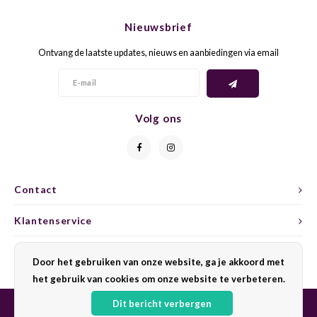
CHEN
SYRA
CARI
Nieuwsbrief
CLAIR
TEMP
CINS
Ontvang de laatste updates, nieuws en aanbiedingen via email
COLO
TIBO
CORV
CORT
TOUR
CORV
Volg ons
ELBLI
ZWEI
DOLC
FALA
BOBA
DORN
Contact
FIAN
XINO
FRÜH
Klantenservice
FIAN
RABO
GAMA
Mijn account
Door het gebruiken van onze website, ga je akkoord met
het gebruik van cookies om onze website te verbeteren.
FONT
Nebbi
GARN
Dit bericht verbergen
GARG
GRAC