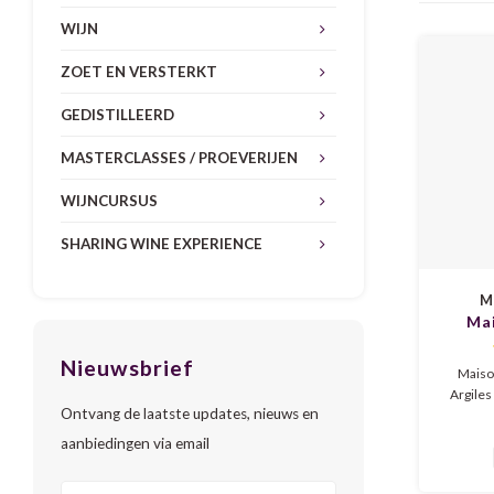
WIJN
ZOET EN VERSTERKT
GEDISTILLEERD
MASTERCLASSES / PROEVERIJEN
WIJNCURSUS
SHARING WINE EXPERIENCE
M
Mai
Cai
Nieuwsbrief
Bl
Maiso
Argiles
Ontvang de laatste updates, nieuws en
elega
aroma
aanbiedingen via email
bloe
kruidig