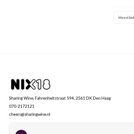
en mooi
fram
ve
Meest be
Sharing Wine, Fahrenheitstraat 594, 2561 DK Den Haag
070-2172121
cheers@sharingwine.nl