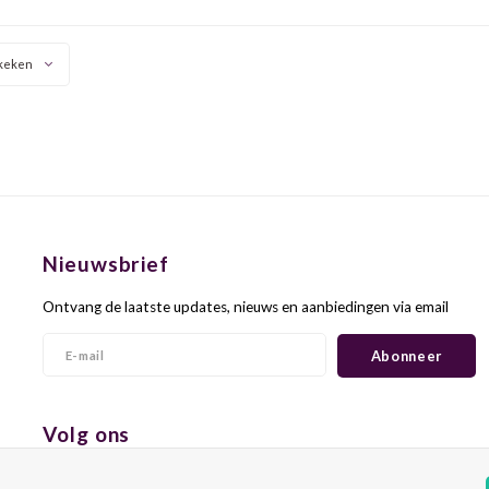
 in balans, met frisse
rond van structuur, met
bozentonen en een
levendige zuren.
rkwikkende, soep
keken
Nieuwsbrief
Ontvang de laatste updates, nieuws en aanbiedingen via email
Abonneer
Volg ons