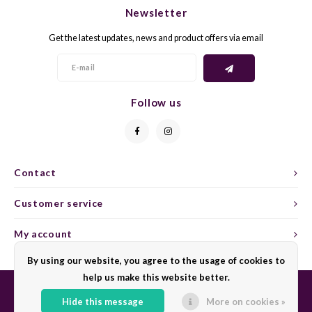
Newsletter
GELB
GREN
Get the latest updates, news and product offers via email
GEWÜ
GROP
GODE
JAEN
Follow us
GRAU
LAGRE
GREC
LEMB
Contact
Customer service
GRECO
MALB
My account
GREN
MARS
By using our website, you agree to the usage of cookies to
GRILL
MARZ
help us make this website better.
Hide this message
More on cookies »
GRÜNE
MENC