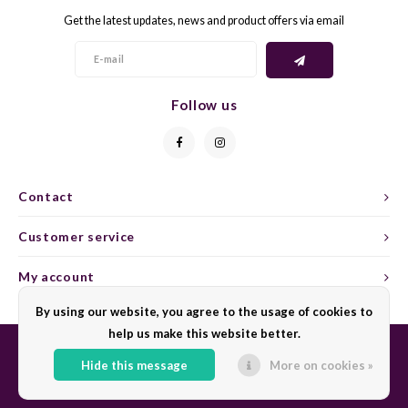
Get the latest updates, news and product offers via email
GELB
GREN
GEWÜ
GROP
Follow us
GODE
JAEN
GRAU
LAGRE
Contact
GREC
LEMB
Customer service
GRECO
MALB
My account
By using our website, you agree to the usage of cookies to
GREN
MARS
help us make this website better.
GRILL
MARZ
Hide this message
More on cookies »
© Copyright 2026 Sharing Wine - Powered by
Lightspeed
- Theme by
Shopmonkey
GRÜNE
MENC