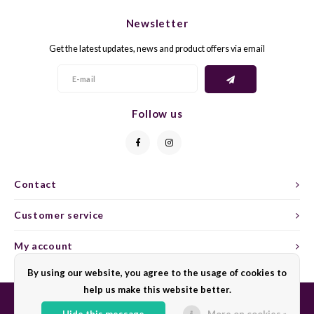
CAP CLASSIQUE
DESSERTWIJNEN
ARMAGNAC
AIRÈN
GROP
BLAU
Newsletter
ALCOHOLVRIJ MOUSSEREND
CALVADOS
ARIN
MALB
BLAU
Get the latest updates, news and product offers via email
OVERIG MOUSSEREND
LIMONCELLO
ARNEI
MARZ
BOBA
LIKEUREN
ATHIR
MERL
BONA
Follow us
OVERIG GEDISTILLEERD
AUXE
MONA
CABE
ALCOHOLVRIJ
BOMB
MOUR
CABE
Contact
Customer service
CABE
PINOT
CABE
My account
CATA
PINOT
CANA
By using our website, you agree to the usage of cookies to
CHAR
SANG
CARM
help us make this website better.
Hide this message
More on cookies »