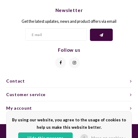
CAP CLASSIQUE
DESSERTWIJNEN
ARMAGNAC
AIRÈN
GROP
BLAU
Newsletter
ALCOHOLVRIJ MOUSSEREND
CALVADOS
ARIN
MALB
BLAU
Get the latest updates, news and product offers via email
OVERIG MOUSSEREND
LIMONCELLO
ARNEI
MARZ
BOBA
LIKEUREN
ATHIR
MERL
BONA
Follow us
OVERIG GEDISTILLEERD
AUXE
MONA
CABE
ALCOHOLVRIJ
BOMB
MOUR
CABE
Contact
Customer service
CABE
PINOT
CABE
My account
CATA
PINOT
CANA
By using our website, you agree to the usage of cookies to
CHAR
SANG
CARM
help us make this website better.
Hide this message
More on cookies »