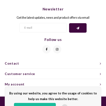
CHEN
SYRA
CARI
Newsletter
CLAIR
TEMP
CINS
Get the latest updates, news and product offers via email
COLO
TIBO
CORV
CORT
TOUR
CORV
Follow us
ELBLI
ZWEI
DOLC
FALA
BOBA
DORN
Contact
FIAN
XINO
FRÜH
Customer service
FIAN
RABO
GAMA
My account
By using our website, you agree to the usage of cookies to
FONT
Nebbi
GARN
help us make this website better.
GARG
GRAC