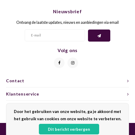
CHEN
SYRA
CARI
Nieuwsbrief
CLAIR
TEMP
CINS
Ontvang de laatste updates, nieuws en aanbiedingen via email
COLO
TIBO
CORV
CORT
TOUR
CORV
Volg ons
ELBLI
ZWEI
DOLC
FALA
BOBA
DORN
Contact
FIAN
XINO
FRÜH
Klantenservice
FIAN
RABO
GAMA
Mijn account
Door het gebruiken van onze website, ga je akkoord met
het gebruik van cookies om onze website te verbeteren.
FONT
Nebbi
GARN
Dit bericht verbergen
GARG
GRAC