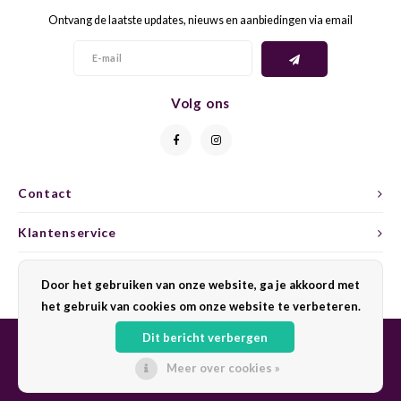
Ontvang de laatste updates, nieuws en aanbiedingen via email
GELB
GREN
GEWÜ
GROP
Volg ons
GODE
JAEN
GRAU
LAGRE
Contact
GREC
LEMB
Klantenservice
GRECO
MALB
Mijn account
Door het gebruiken van onze website, ga je akkoord met
het gebruik van cookies om onze website te verbeteren.
GREN
MARS
Dit bericht verbergen
GRILL
MARZ
Meer over cookies »
© Copyright 2026 Sharing Wine - Powered by
Lightspeed
- Theme by
Shopmonkey
GRÜNE
MENC