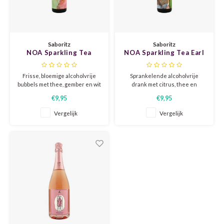
CAP CLASSIQUE
DESSERTWIJNEN
ARMAGNAC
AIRÈN
GROP
BLAU
ALCOHOLVRIJ MOUSSEREND
CALVADOS
ARIN
MALB
BLAU
Saboritz
Saboritz
NOA Sparkling Tea
NOA Sparkling Tea Earl
OVERIG MOUSSEREND
LIMONCELLO
ARNEI
MARZ
BOBA
Sencha & Jasmine
Grey & Citrus
Frisse, bloemige alcoholvrije
Sprankelende alcoholvrije
LIKEUREN
ATHIR
MERL
BONA
bubbels met thee, gember en wit
drank met citrus, thee en
fruit.
verfijnde frisse tonen.
€9,95
€9,95
Een sprankelende alcoholvrije
OVERIG GEDISTILLEERD
AUXE
MONA
CABE
drank op basis van
Vergelijk
Vergelijk
geïnfuseerde thee en
gedealcoholiseerde wijn.
ALCOHOLVRIJ
BOMB
MOUR
CABE
CABE
PINOT
CABE
CATA
PINOT
CANA
CHAR
SANG
CARM