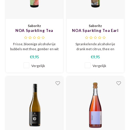
CAP CLASSIQUE
DESSERTWIJNEN
ARMAGNAC
AIRÈN
GROP
BLAU
ALCOHOLVRIJ MOUSSEREND
CALVADOS
ARIN
MALB
BLAU
Saboritz
Saboritz
NOA Sparkling Tea
NOA Sparkling Tea Earl
OVERIG MOUSSEREND
LIMONCELLO
ARNEI
MARZ
BOBA
Sencha & Jasmine
Grey & Citrus
Frisse, bloemige alcoholvrije
Sprankelende alcoholvrije
LIKEUREN
ATHIR
MERL
BONA
bubbels met thee, gember en wit
drank met citrus, thee en
fruit.
verfijnde frisse tonen.
€9,95
€9,95
Een sprankelende alcoholvrije
OVERIG GEDISTILLEERD
AUXE
MONA
CABE
drank op basis van
Vergelijk
Vergelijk
geïnfuseerde thee en
gedealcoholiseerde wijn.
ALCOHOLVRIJ
BOMB
MOUR
CABE
CABE
PINOT
CABE
CATA
PINOT
CANA
CHAR
SANG
CARM