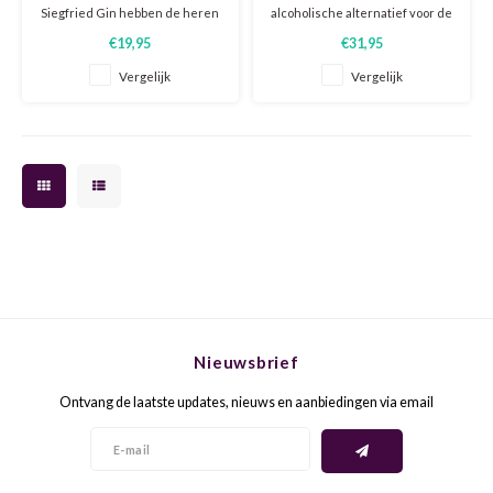
Siegfried Gin hebben de heren
alcoholische alternatief voor de
van Rheinland Distillers in 2016
klassieke gin. Een Belgisch
€19,95
€31,95
HOND
MERL
een alcoholvrije “light” versie
product op basis van
van hun Siegfried Gin gemaakt.
stoomdistillatie van uitsluitend
Vergelijk
Vergelijk
Een bijzonder smakelijk,
natuurlijke ingrediënten.
INZOL
MONA
alcoholvrij alternatief!
JOHA
MONT
MACA
MOUR
MALV
NEBB
MANZ
NEGR
Nieuwsbrief
MARS
NERO
Ontvang de laatste updates, nieuws en aanbiedingen via email
MELO
NEGO
MERS
PETIT