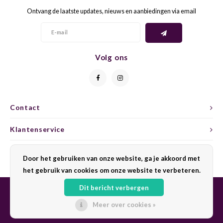
Ontvang de laatste updates, nieuws en aanbiedingen via email
GELB
GREN
GEWÜ
GROP
Volg ons
GODE
JAEN
GRAU
LAGRE
Contact
GREC
LEMB
Klantenservice
GRECO
MALB
Mijn account
Door het gebruiken van onze website, ga je akkoord met
het gebruik van cookies om onze website te verbeteren.
GREN
MARS
Dit bericht verbergen
GRILL
MARZ
Meer over cookies »
© Copyright 2026 Sharing Wine - Powered by
Lightspeed
- Theme by
Shopmonkey
GRÜNE
MENC