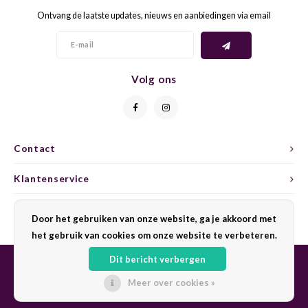
Ontvang de laatste updates, nieuws en aanbiedingen via email
GELB
GREN
GEWÜ
GROP
Volg ons
GODE
JAEN
GRAU
LAGRE
Contact
GREC
LEMB
Klantenservice
GRECO
MALB
Mijn account
Door het gebruiken van onze website, ga je akkoord met
het gebruik van cookies om onze website te verbeteren.
GREN
MARS
Dit bericht verbergen
GRILL
MARZ
Meer over cookies »
© Copyright 2026 Sharing Wine - Powered by
Lightspeed
- Theme by
Shopmonkey
GRÜNE
MENC