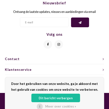
Nieuwsbrief
CAP CLASSIQUE
DESSERTWIJNEN
ARMAGNAC
AIRÈN
GROP
BLAU
Ontvang de laatste updates, nieuws en aanbiedingen via email
ALCOHOLVRIJ MOUSSEREND
CALVADOS
ARIN
MALB
BLAU
OVERIG MOUSSEREND
LIMONCELLO
ARNEI
MARZ
BOBA
Volg ons
LIKEUREN
ATHIR
MERL
BONA
OVERIG GEDISTILLEERD
AUXE
MONA
CABE
Contact
ALCOHOLVRIJ
BOMB
MOUR
CABE
Klantenservice
CABE
PINOT
CABE
Mijn account
Door het gebruiken van onze website, ga je akkoord met
CATA
PINOT
CANA
het gebruik van cookies om onze website te verbeteren.
Dit bericht verbergen
CHAR
SANG
CARM
Meer over cookies »
© Copyright 2026 Sharing Wine - Powered by
Lightspeed
- Theme by