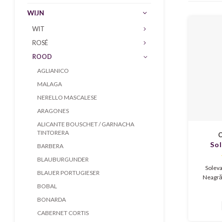
WIJN
WIT
ROSÉ
ROOD
AGLIANICO
MALAGA
NERELLO MASCALESE
ARAGONES
ALICANTE BOUSCHET / GARNACHA
TINTORERA
C
Sol
BARBERA
Fetea
BLAUBURGUNDER
Solev
BLAUER PORTUGIESER
Neagră
BOBAL
rode wij
kersen
BONARDA
kruidi
CABERNET CORTIS
soepel, 