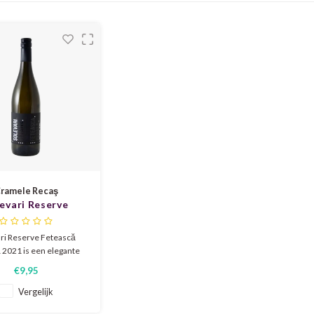
ramele Recaş
evari Reserve
scă Neagră 2021
ari Reserve Fetească
 2021 is een elegante
n met aroma’s van rijpe
€9,95
, bosbessen en lichte
ge tonen. De smaak is
Vergelijk
vol en evenwichtig, met