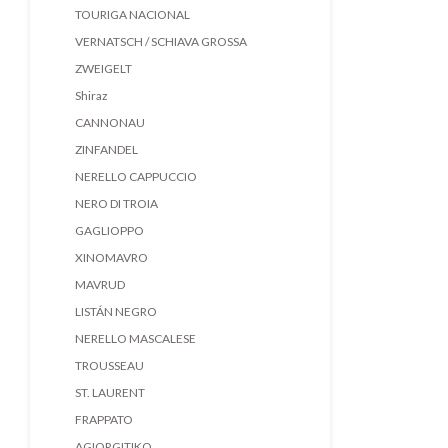
TOURIGA NACIONAL
VERNATSCH / SCHIAVA GROSSA
ZWEIGELT
Shiraz
CANNONAU
ZINFANDEL
NERELLO CAPPUCCIO
NERO DI TROIA
GAGLIOPPO
XINOMAVRO
MAVRUD
LISTÁN NEGRO
NERELLO MASCALESE
TROUSSEAU
ST. LAURENT
FRAPPATO
AGIORGITIKO