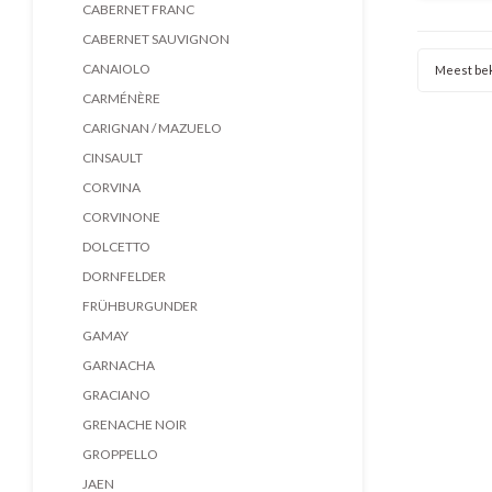
zachte 
CABERNET FRANC
fruitige
CABERNET SAUVIGNON
CANAIOLO
Meest be
CARMÉNÈRE
CARIGNAN / MAZUELO
CINSAULT
CORVINA
CORVINONE
DOLCETTO
DORNFELDER
FRÜHBURGUNDER
GAMAY
GARNACHA
GRACIANO
GRENACHE NOIR
GROPPELLO
JAEN