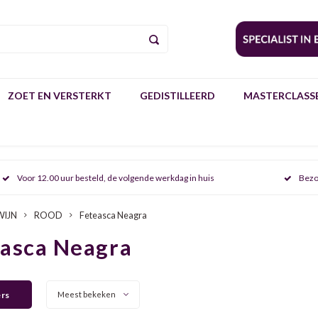
ZOET EN VERSTERKT
GEDISTILLEERD
MASTERCLASSE
Voor 12.00 uur besteld, de volgende werkdag in huis
Bezo
WIJN
ROOD
Feteasca Neagra
asca Neagra
ers
Meest bekeken