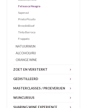
Feteasca Neagra
Saperavi
Prieto Picudo
Breedekloof
Tinta Barroca
Frappato
NATUURWIJN
ALCOHOLVRIJ
ORANGE WINE
ZOET EN VERSTERKT
GEDISTILLEERD
MASTERCLASSES / PROEVERIJEN
WIJNCURSUS
SHARING WINE EXPERIENCE