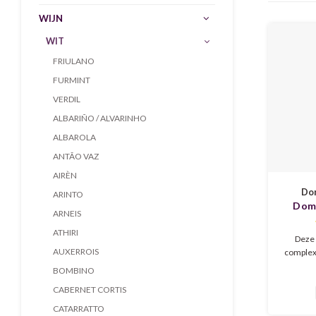
WIJN
WIT
FRIULANO
FURMINT
VERDIL
ALBARIÑO / ALVARINHO
ALBAROLA
ANTÃO VAZ
AIRÈN
Dom
ARINTO
Doma
ARNEIS
Savoi
ATHIRI
Deze 
AUXERROIS
complexe 
zoals mi
BOMBINO
heeft ka
CABERNET CORTIS
zijn rijp
verse bo
CATARRATTO