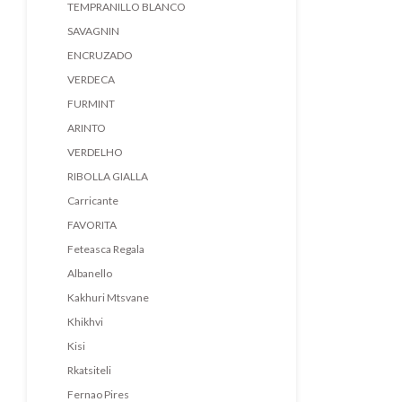
TEMPRANILLO BLANCO
SAVAGNIN
ENCRUZADO
VERDECA
FURMINT
ARINTO
VERDELHO
RIBOLLA GIALLA
Carricante
FAVORITA
Feteasca Regala
Albanello
Kakhuri Mtsvane
Khikhvi
Kisi
Rkatsiteli
Fernao Pires