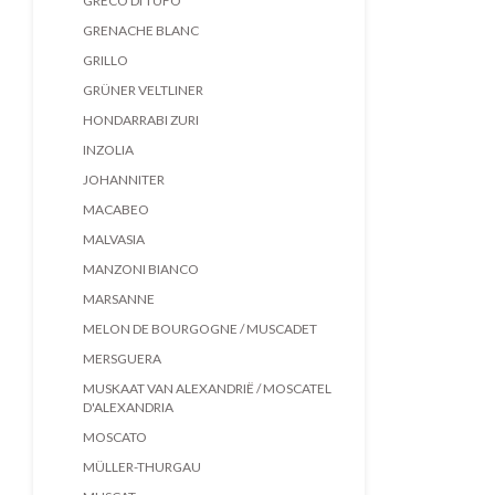
GRECO DI TUFO
GRENACHE BLANC
GRILLO
GRÜNER VELTLINER
HONDARRABI ZURI
INZOLIA
JOHANNITER
MACABEO
MALVASIA
MANZONI BIANCO
MARSANNE
MELON DE BOURGOGNE / MUSCADET
MERSGUERA
MUSKAAT VAN ALEXANDRIË / MOSCATEL
D'ALEXANDRIA
MOSCATO
MÜLLER-THURGAU