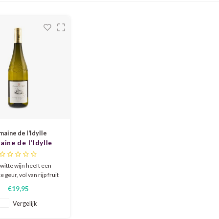
aine de l'Idylle
ine de l'Idylle
e Roussette Bio
2024
witte wijn heeft een
geur, vol van rijp fruit
rabel en abrikoos. Het
€19,95
rakteristieke tonen van
ing op lie met smaken als
Vergelijk
ter en brioche. De wijn