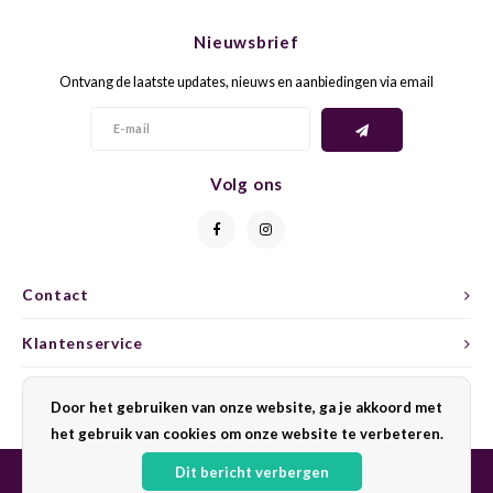
CHEN
SYRA
CARI
Nieuwsbrief
CLAIR
TEMP
CINS
Ontvang de laatste updates, nieuws en aanbiedingen via email
COLO
TIBO
CORV
CORT
TOUR
CORV
Volg ons
ELBLI
ZWEI
DOLC
FALA
BOBA
DORN
Contact
FIAN
XINO
FRÜH
Klantenservice
FIAN
RABO
GAMA
Mijn account
Door het gebruiken van onze website, ga je akkoord met
het gebruik van cookies om onze website te verbeteren.
FONT
Nebbi
GARN
Dit bericht verbergen
GARG
GRAC