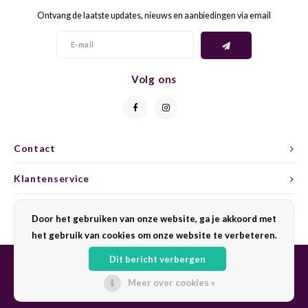
Ontvang de laatste updates, nieuws en aanbiedingen via email
GELB
GREN
GEWÜ
GROP
Volg ons
GODE
JAEN
GRAU
LAGRE
Contact
GREC
LEMB
Klantenservice
GRECO
MALB
Mijn account
Door het gebruiken van onze website, ga je akkoord met
het gebruik van cookies om onze website te verbeteren.
GREN
MARS
Dit bericht verbergen
GRILL
MARZ
Meer over cookies »
© Copyright 2026 Sharing Wine - Powered by
Lightspeed
- Theme by
Shopmonkey
GRÜNE
MENC