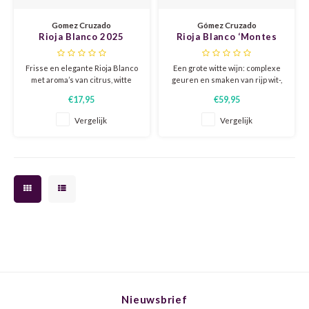
CHEN
SYRA
CARI
Gomez Cruzado
Gómez Cruzado
Rioja Blanco 2025
Rioja Blanco ‘Montes
CLAIR
TEMP
CINS
Obarenes’ 2022
Frisse en elegante Rioja Blanco
Een grote witte wijn: complexe
COLO
TIBO
CORV
met aroma’s van citrus, witte
geuren en smaken van rijp wit-,
perzik en bloemen. Sappig en
steen-, en exotisch fruit, luxe
€17,95
€59,95
verfijnd, met levendige zuren,
specerijen en iets kruidigs. Een
CORT
TOUR
CORV
subtiele mineraliteit en een
fluwelen textuur, en een
Vergelijk
Vergelijk
lange, frisse afdronk.
indrukwekkende balans in de
ELBLI
ZWEI
DOLC
afdronk van rijp fruit,
mineraliteit, ziltigheid en
frisheid.
FALA
BOBA
DORN
FIAN
XINO
FRÜH
FIAN
RABO
GAMA
FONT
Nebbi
GARN
Nieuwsbrief
GARG
GRAC