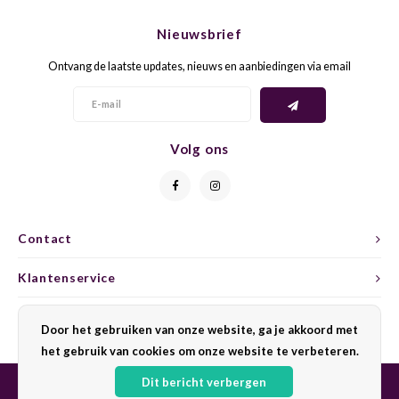
CHEN
SYRA
CARI
Nieuwsbrief
CLAIR
TEMP
CINS
Ontvang de laatste updates, nieuws en aanbiedingen via email
COLO
TIBO
CORV
CORT
TOUR
CORV
Volg ons
ELBLI
ZWEI
DOLC
FALA
BOBA
DORN
Contact
FIAN
XINO
FRÜH
Klantenservice
FIAN
RABO
GAMA
Mijn account
Door het gebruiken van onze website, ga je akkoord met
het gebruik van cookies om onze website te verbeteren.
FONT
Nebbi
GARN
Dit bericht verbergen
GARG
GRAC