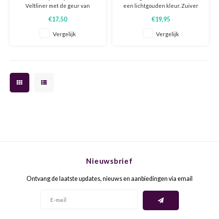
GRÜNE
Veltliner met de geur van
een lichtgouden kleur. Zuiver
bloesem, kruisbes, groene
met verse peren, appel en
€17,50
€19,95
MERL
appel, grapefruit en witte peper.
mango, verse kruiden, mineraal,
De wijn is fris met veel fruit,
sappig en een bijna romige
Vergelijk
Vergelijk
HOND
goede structuur en lengte.
textuur door gedeeltelijke
MONA
houtrijping. Elegante wijn!
INZOL
MONT
JOHA
MOUR
MACA
NEBB
MALV
NEGR
MANZ
Nieuwsbrief
NERO
MARS
Ontvang de laatste updates, nieuws en aanbiedingen via email
NEGO
MELO
PETIT