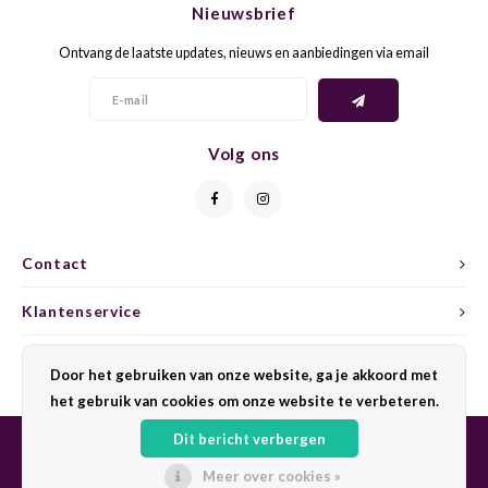
Nieuwsbrief
CAP CLASSIQUE
DESSERTWIJNEN
ARMAGNAC
AIRÈN
GROP
BLAU
Ontvang de laatste updates, nieuws en aanbiedingen via email
ALCOHOLVRIJ MOUSSEREND
CALVADOS
ARIN
MALB
BLAU
OVERIG MOUSSEREND
LIMONCELLO
ARNEI
MARZ
BOBA
Volg ons
LIKEUREN
ATHIR
MERL
BONA
OVERIG GEDISTILLEERD
AUXE
MONA
CABE
Contact
ALCOHOLVRIJ
BOMB
MOUR
CABE
Klantenservice
CABE
PINOT
CABE
Mijn account
Door het gebruiken van onze website, ga je akkoord met
CATA
PINOT
CANA
het gebruik van cookies om onze website te verbeteren.
Dit bericht verbergen
CHAR
SANG
CARM
Meer over cookies »
© Copyright 2026 Sharing Wine - Powered by
Lightspeed
- Theme by