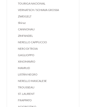
TOURIGA NACIONAL
VERNATSCH / SCHIAVA GROSSA
ZWEIGELT
Shiraz
CANNONAU
ZINFANDEL
NERELLO CAPPUCCIO
NERO DI TROIA
GAGLIOPPO
XINOMAVRO
MAVRUD
LISTÁN NEGRO
NERELLO MASCALESE
TROUSSEAU
ST. LAURENT
FRAPPATO
AGIORGITIKO