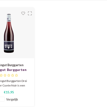
ngut Burggarten
gut Burggarten
rüder Cuvee Noir
2022
ngut Burggarten Drei
r Cuvée Noir is een
 rode cuvée uit de Ahr
€15,95
ers, cassis en lichte
n. Zacht en rond, met
Vergelijk
 tannines, subtiele