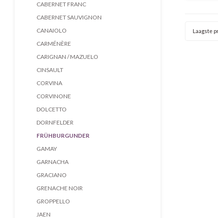
houtto
CABERNET FRANC
fruiti
CABERNET SAUVIGNON
kruid
CANAIOLO
Laagste pr
CARMÉNÈRE
CARIGNAN / MAZUELO
CINSAULT
CORVINA
CORVINONE
DOLCETTO
DORNFELDER
FRÜHBURGUNDER
GAMAY
GARNACHA
GRACIANO
GRENACHE NOIR
GROPPELLO
JAEN