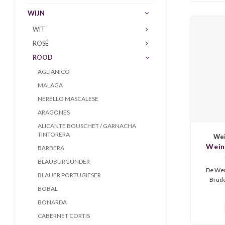
WIJN
WIT
ROSÉ
ROOD
AGLIANICO
MALAGA
NERELLO MASCALESE
ARAGONES
ALICANTE BOUSCHET / GARNACHA
TINTORERA
Wei
Wein
BARBERA
Drei B
BLAUBURGUNDER
De Wei
BLAUER PORTUGIESER
Brüde
BOBAL
soepele
met k
BONARDA
kruide
CABERNET CORTIS
milde