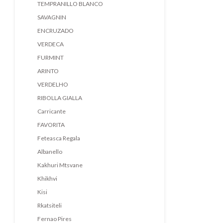
TEMPRANILLO BLANCO
SAVAGNIN
ENCRUZADO
VERDECA
FURMINT
ARINTO
VERDELHO
RIBOLLA GIALLA
Carricante
FAVORITA
Feteasca Regala
Albanello
Kakhuri Mtsvane
Khikhvi
Kisi
Rkatsiteli
Fernao Pires