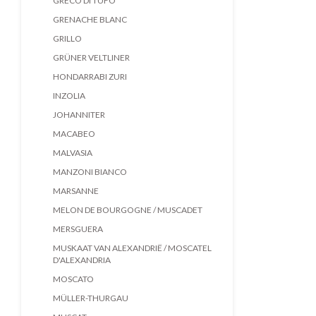
GRECO DI TUFO
GRENACHE BLANC
GRILLO
GRÜNER VELTLINER
HONDARRABI ZURI
INZOLIA
JOHANNITER
MACABEO
MALVASIA
MANZONI BIANCO
MARSANNE
MELON DE BOURGOGNE / MUSCADET
MERSGUERA
MUSKAAT VAN ALEXANDRIË / MOSCATEL
D'ALEXANDRIA
MOSCATO
MÜLLER-THURGAU