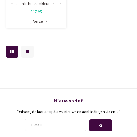
met een lichte zalmkleur en een
pure, frisse en kruidige stijl.
€17,95
HOND
MERL
Elegant, levendig en perfect in
balans. Niet voor niets
Vergelijk
geschonken per glas bij het
INZOL
MONA
gerenommeerde Nopi van
Ottolenghi in Londen.
JOHA
MONT
MACA
MOUR
MALV
NEBB
MANZ
NEGR
Nieuwsbrief
MARS
NERO
Ontvang de laatste updates, nieuws en aanbiedingen via email
MELO
NEGO
MERS
PETIT